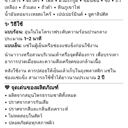
ข้าวสาร • ตะไคร้ • ไพล • ผิวมะกรูด • ขมิ้นชัน • ขิง • ถั่ว
เหลือง • ถั่วแดง • ถั่วดำ • หินภูเขาไฟ
น้ำมันหอมระเหยตะไคร้ • เปปเปอร์มินต์ • ยูคาลิปตัส
✨ วิธีใช้
แบบร้อน:
อุ่นในไมโครเวฟระดับความร้อนปานกลาง
ประมาณ
1–2 นาที
แบบเย็น:
แช่ในตู้เย็นหรือช่องแช่แข็งก่อนใช้งาน
นำมาวางหรือสวมบริเวณเท้าหรือจุดที่ต้องการ เพื่อบรรเทา
อาการปวดเมื่อยและความตึงเครียดของกล้ามเนื้อ
หลังใช้งาน ควรปล่อยให้เย็นแล้วเก็บในถุงพลาสติก แช่ใน
ช่องแช่แข็ง สามารถใช้ซ้ำได้ยาวนานประมาณ
2 ปี
💚 จุดเด่นของผลิตภัณฑ์
• ผลิตจากสมุนไพรธรรมชาติทั้งหมด
• ปราศจากสารกันเสีย
• ปราศจากสีและกลิ่นสังเคราะห์
• ไม่ทดสอบในสัตว์
• ปลอดภัยต่อทุกสภาพผิว