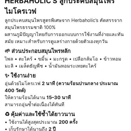
HERBAHOLIC’S ลูกประคบสมุนไพร
ไมโครเวฟ
ลูกประคบสมุนไพรสูตรพิเศษจาก Herbaholic’s คัดสรรจาก
สมุนไพรธรรมชาติ 100%
ผสานภูมิปัญญาไทยกับการออกแบบการใช้งานที่ง่ายและทัน
สมัย เหมาะสำหรับการดูแลร่างกายด้วยตัวเองทุกวัน
🌱 ส่วนประกอบสมุนไพรหลัก
ไพล • ตะไคร้ • ขมิ้น • มะกรูด • เปลือกส้มโอ • ข้าวหอม
มะลิ • เมล็ดธัญพืช • น้ำมันหอมระเหยตะไคร้
✨ ใช้งานง่าย
อุ่นด้วยไมโครเวฟ
2 นาที (ความร้อนปานกลาง ประมาณ
400 วัตต์)
ให้ความร้อนได้นาน
15–30 นาที
สามารถอุ่นซ้ำต่อเนื่องได้ทันที
♻️ คุ้มค่าและใช้ซ้ำได้ยาวนาน
• ใช้งานได้สูงสุดประมาณ
200 ครั้ง
• เก็บรักษาได้นานถึง
2 ปี